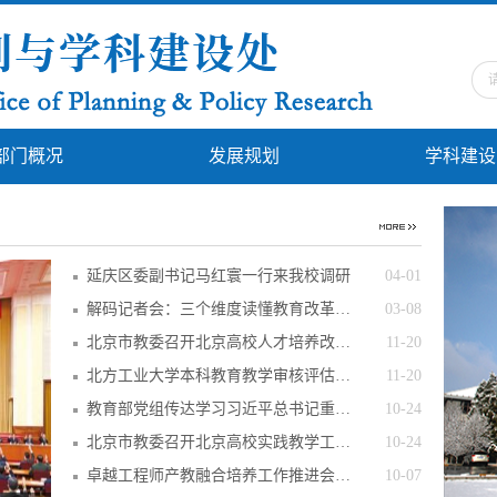
部门概况
发展规划
学科建设
延庆区委副书记马红寰一行来我校调研
04-01
解码记者会：三个维度读懂教育改革发展
03-08
北京市教委召开北京高校人才培养改革工作推
11-20
北方工业大学本科教育教学审核评估入校评估
11-20
教育部党组传达学习习近平总书记重要讲话和
10-24
北京市教委召开北京高校实践教学工作推进会
10-24
卓越工程师产教融合培养工作推进会召开
10-07